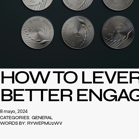
HOW TO LEVER
BETTER ENGA
8 mayo, 2024
CATEGORIES:
GENERAL
WORDS BY:
RYWEPMU2WV